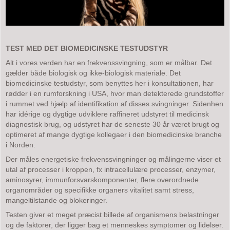
TEST MED DET BIOMEDICINSKE TESTUDSTYR
Alt i vores verden har en frekvenssvingning, som er målbar. Det
gælder både biologisk og ikke-biologisk materiale. Det
biomedicinske testudstyr, som benyttes her i konsultationen, har
rødder i en rumforskning i USA, hvor man detekterede grundstoffer
i rummet ved hjælp af identifikation af disses svingninger. Sidenhen
har idérige og dygtige udviklere raffineret udstyret til medicinsk
diagnostisk brug, og udstyret har de seneste 30 år været brugt og
optimeret af mange dygtige kollegaer i den biomedicinske branche
i Norden.
Der måles energetiske frekvenssvingninger og målingerne viser et
utal af processer i kroppen, fx intracellulære processer, enzymer,
aminosyrer, immunforsvarskomponenter, flere overordnede
organområder og specifikke organers vitalitet samt stress,
mangeltilstande og blokeringer.
Testen giver et meget præcist billede af organismens belastninger
og de faktorer, der ligger bag et menneskes symptomer og lidelser.