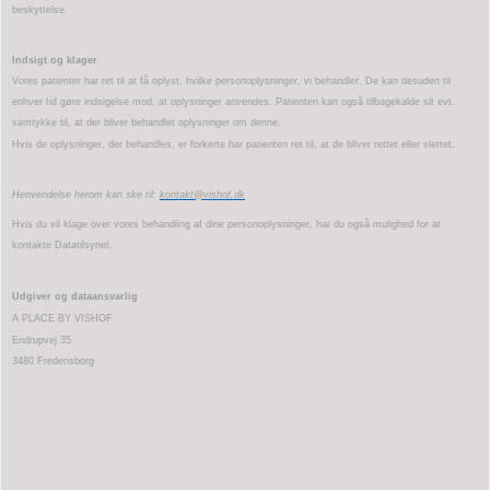
beskyttelse.
Indsigt og klager
Vores patienter har ret til at få oplyst, hvilke personoplysninger, vi behandler. De kan desuden til
enhver tid gøre indsigelse mod, at oplysninger anvendes. Patienten kan også tilbagekalde sit evt.
samtykke til, at der bliver behandlet oplysninger om denne.
Hvis de oplysninger, der behandles, er forkerte har patienten ret til, at de bliver rettet eller slettet.
Henvendelse herom kan ske til:
kontakt@vishof.dk
Hvis du vil klage over vores behandling af dine personoplysninger, har du også mulighed for at
kontakte Datatilsynet.
Udgiver og dataansvarlig
A PLACE BY VISHOF
Endrupvej 35
3480 Fredensborg