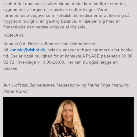
skaber det ubalance, hvilket blandt andet kan medføre smerter,
sygdomme, allergier eller psykiske udfordringer. Vores
fornemmeste opgave som Holistisk Biomediciner er at føre dig så
trygt som muligt til en gavnlig balance. Vi hjælper dig med at
finde/skabe den bedste udgave af dig selv...
KONTAKT
Kontakt Aut. Holistisk Biomediciner Maria Vishof
på
kontakt@vishof.dk
,
hvis du ønsker at høre nærmere eller booke
tid. Der er også mulighed for at kontakte A PLACE på telefon 39 90
92 72 i hverdage kl. 9.00-10.00. Her kan du også lægge en
besked.
Aut. Holistisk Biomediciner, Meditations- og Hatha Yoga instruktør
Maria Vishof