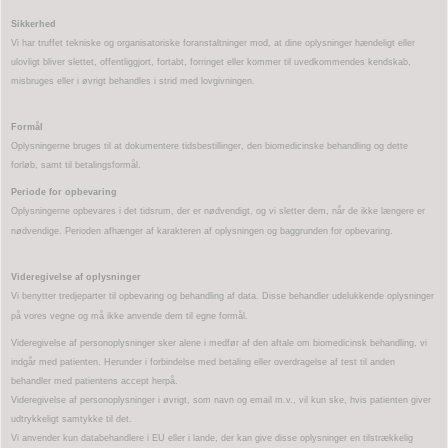
Sikkerhed
Vi har truffet tekniske og organisatoriske foranstaltninger mod, at dine oplysninger hændeligt eller
ulovligt bliver slettet, offentliggjort, fortabt, forringet eller kommer til uvedkommendes kendskab,
misbruges eller i øvrigt behandles i strid med lovgivningen.
Formål
Oplysningerne bruges til at dokumentere tidsbestillinger, den biomedicinske behandling og dette
forløb, samt til betalingsformål.
Periode for opbevaring
Oplysningerne opbevares i det tidsrum, der er nødvendigt, og vi sletter dem, når de ikke længere er
nødvendige. Perioden afhænger af karakteren af oplysningen og baggrunden for opbevaring.
Videregivelse af oplysninger
Vi benytter tredjeparter til opbevaring og behandling af data. Disse behandler udelukkende oplysninger
på vores vegne og må ikke anvende dem til egne formål.
Videregivelse af personoplysninger sker alene i medfør af den aftale om biomedicinsk behandling, vi
indgår med patienten. Herunder i forbindelse med betaling eller overdragelse af test til anden
behandler med patientens accept herpå.
Videregivelse af personoplysninger i øvrigt, som navn og email m.v., vil kun ske, hvis patienten giver
udtrykkeligt samtykke til det.
Vi anvender kun databehandlere i EU eller i lande, der kan give disse oplysninger en tilstrækkelig