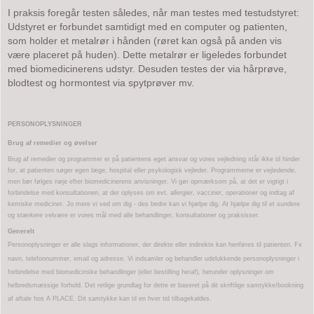
I praksis foregår testen således, når man testes med testudstyret:
Udstyret er forbundet samtidigt med en computer og patienten,
som holder et metalrør i hånden (røret kan også på anden vis
være placeret på huden). Dette metalrør er ligeledes forbundet
med biomedicinerens udstyr. Desuden testes der via hårprøve,
blodtest og hormontest via spytprøver mv.
PERSONOPLYSNINGER
Brug af remedier og øvelser
Brug af remedier og programmer er på patientens eget ansvar og vores vejledning står ikke til hinder
for, at patienten søger egen læge, hospital eller psykologisk vejleder. Programmerne er vejledende,
men bør følges nøje efter biomedicinerens anvisninger. Vi gør opmærksom på, at det er vigtigt i
forbindelse med konsultationen, at der oplyses om evt. allergier, vacciner, operationer og indtag af
kemiske mediciner. Jo mere vi ved om dig - des bedre kan vi hjælpe dig. At hjælpe dig til et sundere
og stærkere velvære er vores mål med alle behandlinger, konsultationer og praksisser.
Generelt
Personoplysninger er alle slags informationer, der direkte eller indirekte kan henføres til patienten. Fx
navn, telefonnummer, email og adresse.
Vi indsamler og behandler udelukkende personoplysninger i
forbindelse med biomedicinske behandlinger (eller bestilling heraf), herunder oplysninger om
helbredsmæssige forhold. Det retlige grundlag for dette er baseret på dit skriftlige samtykke/bookning
af aftale hos A PLACE. Dit samtykke kan til en hver tid tilbagekaldes.