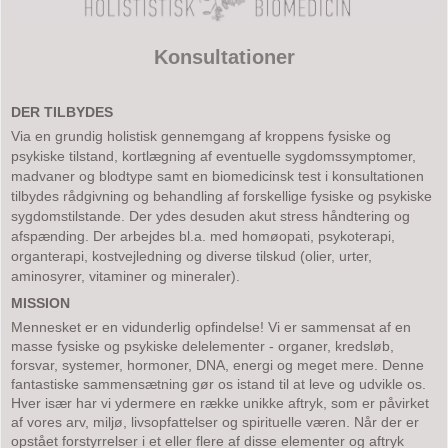
Konsultationer
DER TILBYDES
Via en grundig holistisk gennemgang af kroppens fysiske og
psykiske tilstand, kortlægning af eventuelle sygdomssymptomer,
madvaner og blodtype samt en biomedicinsk test i konsultationen
tilbydes rådgivning og behandling af forskellige fysiske og psykiske
sygdomstilstande. Der ydes desuden akut stress håndtering og
afspænding. Der arbejdes bl.a. med homøopati, psykoterapi,
organterapi, kostvejledning og diverse tilskud (olier, urter,
aminosyrer, vitaminer og mineraler).
MISSION
Mennesket er en vidunderlig opfindelse! Vi er sammensat af en
masse fysiske og psykiske delelementer - organer, kredsløb,
forsvar, systemer, hormoner, DNA, energi og meget mere. Denne
fantastiske sammensætning gør os istand til at leve og udvikle os.
Hver især har vi ydermere en række unikke aftryk, som er påvirket
af vores arv, miljø, livsopfattelser og spirituelle væren. Når der er
opstået forstyrrelser i et eller flere af disse elementer og aftryk