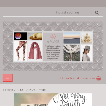
Din indkøbskurv er tom
Forside
/
BLOG - A PLACE Yoga