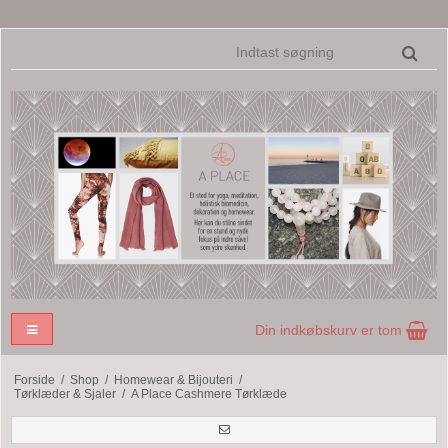
Din indkøbskurv er tom
Forside
/
Shop
/
Homewear & Bijouteri
/
Tørklæder & Sjaler
/
A Place Cashmere Tørklæde