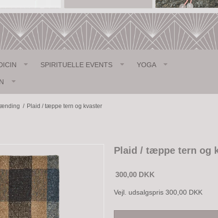
DICIN
SPIRITUELLE EVENTS
YOGA
N
pænding
/
Plaid / tæppe tern og kvaster
Plaid / tæppe tern og 
300,00 DKK
Vejl. udsalgspris 300,00 DKK