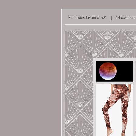
|
3-5 dages levering
14 dages ret