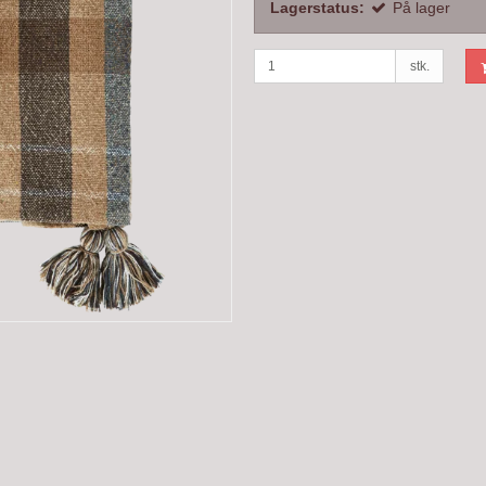
Lagerstatus:
På lager
stk.