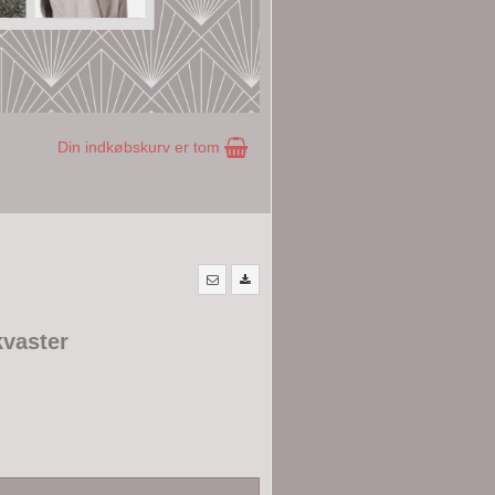
Din indkøbskurv er tom
kvaster