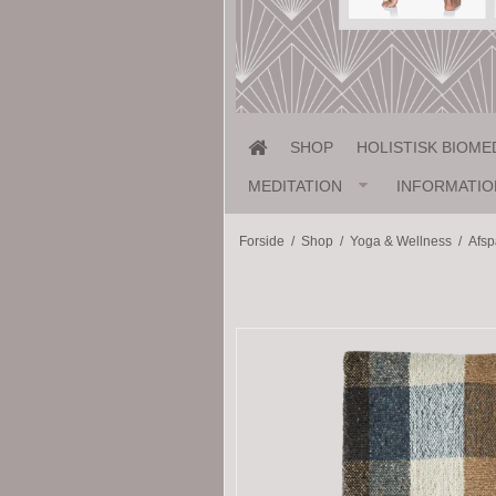
SHOP
HOLISTISK BIOME
MEDITATION
INFORMATIO
Forside
/
Shop
/
Yoga & Wellness
/
Afs