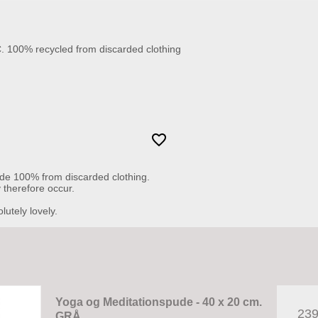
C. 100% recycled from discarded clothing
de 100% from discarded clothing.
y therefore occur.
lutely lovely.
Yoga og Meditationspude - 40 x 20 cm.
23
GRÅ