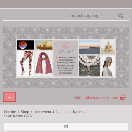
Din indkøbskurv er tom
Forside
/
Shop
/
Homewear & Bijouteri
/
Kjoler
/
Silke Kaftan GRÅ