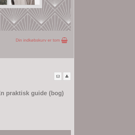
Din indkøbskurv er tom
 praktisk guide (bog)