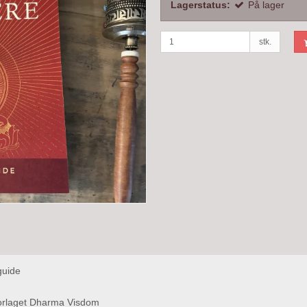
Lagerstatus:
På lager
stk.
guide
forlaget Dharma Visdom