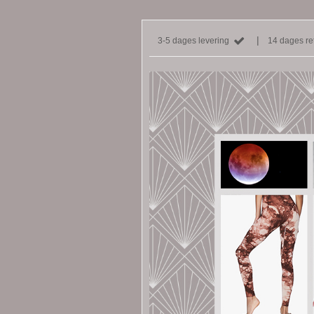
|
3-5 dages levering
14 dages ret