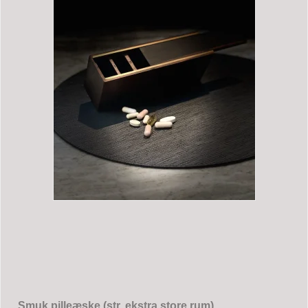
Smuk pilleæske (str. ekstra store rum)